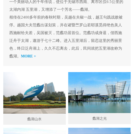
一个美丽动人的千年传说，使位于无锡市西南、离市区仅6.5公里的
太湖内湖 五里湖，又增添了一个芳名——蠡湖。
相传在2400多年前的春秋时期，吴越在夫椒一战，越王勾践战败被
俘。越国大夫范蠡出谋划策，并在诸暨苎罗山若耶溪觅得绝色美人
西施献给夫差，吴国被灭，范蠡功居首位。范蠡功成身退，偕西施
泛舟于太湖，遨游于七十二峰。进入五里湖后，留恋这里的秀丽景
色，终日泛舟湖上，久久不忍离去，此后，民间就把五里湖改称为
蠡湖。
MORE +
蠡湖之光
蠡湖山水